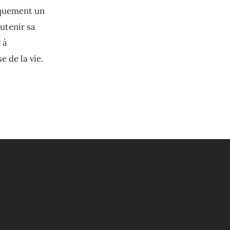
tiquement un
outenir sa
 à
 de la vie.