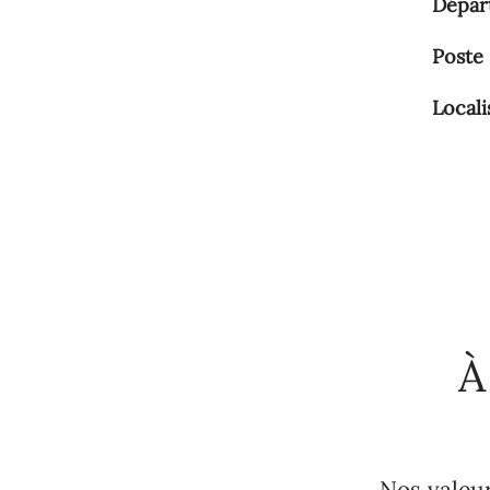
Dépar
Poste
Locali
À
Nos valeu