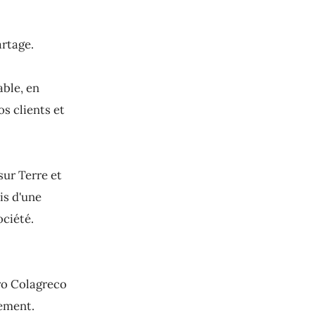
artage.
able, en
s clients et
sur Terre et
is d'une
ciété.
ro Colagreco
nement.