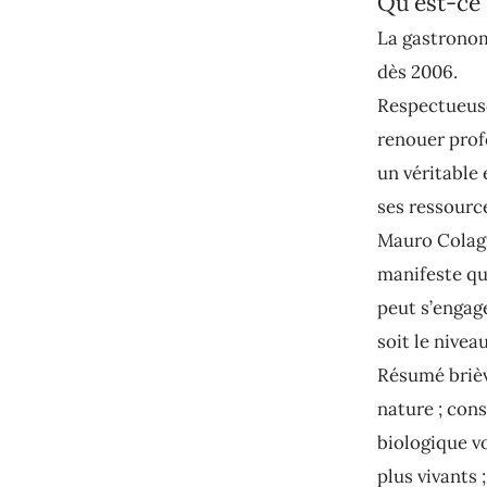
Qu'est-ce 
La gastronom
dès 2006.
Respectueuse
renouer prof
un véritable
ses ressource
Mauro Colagr
manifeste qu
peut s’engag
soit le nive
Résumé briève
nature ; cons
biologique v
plus vivants 