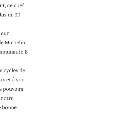
t, ce chef
lus de 30
leur
de Michelin,
communauté B
s cycles de
ux et à son
es pouvoirs
 notre
e bonne