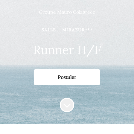
Groupe Mauro Colagreco
SALLE
·
MIRAZUR***
Runner H/F
Postuler