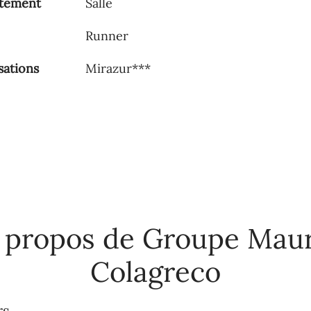
tement
Salle
Runner
sations
Mirazur***
 propos de Groupe Mau
Colagreco
rs