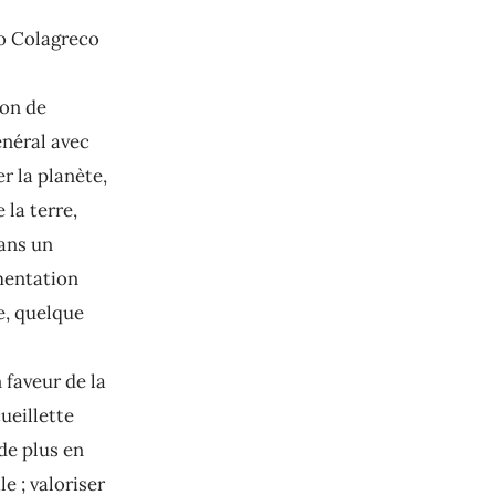
o Colagreco
ion de
énéral avec
r la planète,
 la terre,
dans un
imentation
e, quelque
 faveur de la
ueillette
de plus en
e ; valoriser