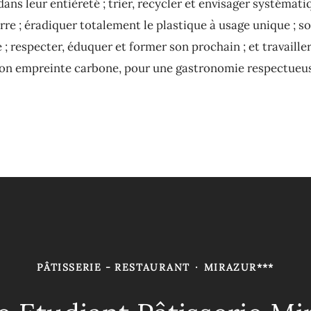
dans leur entièreté ; trier, recycler et envisager systéma
erre ; éradiquer totalement le plastique à usage unique ; s
 respecter, éduquer et former son prochain ; et travailler
n empreinte carbone, pour une gastronomie respectueuse
PÂTISSERIE - RESTAURANT
·
MIRAZUR***