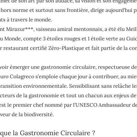
et de son art par son audace, sa vision et son engagemen
hors norme et surtout sans frontière, dirige aujourd’hui p
ts à travers le monde.
nt Mirazur***, vaisseau amiral mentonnais, a été élu Meil
u Monde, compte 3 étoiles rouges et 1 étoile verte au Gui
r restaurant certifié Zéro-Plastique et fait partie de la 
voir émerger une gastronomie circulaire, respectueuse de
auro Colagreco s’emploie chaque jour à contribuer, au mie
 transition environnementale. Sensibilisant sans relâche l
 acteurs de la gastronomie et tout un chacun aux enjeux de
 est le premier chef nommé par l’UNESCO Ambassadeur d
veur de la biodiversité.
que la Gastronomie Circulaire ?