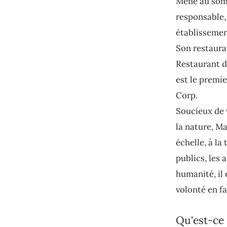
Mené au somm
responsable, 
établissemen
Son restaura
Restaurant d
est le premie
Corp.
Soucieux de 
la nature, M
échelle, à la
publics, les
humanité, il
volonté en fa
Qu'est-ce 