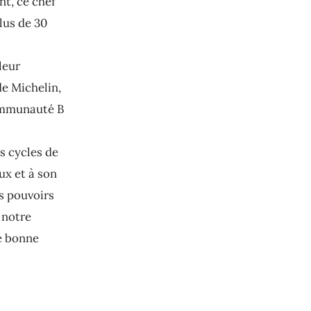
t, ce chef
lus de 30
leur
de Michelin,
communauté B
s cycles de
ux et à son
es pouvoirs
 notre
e bonne