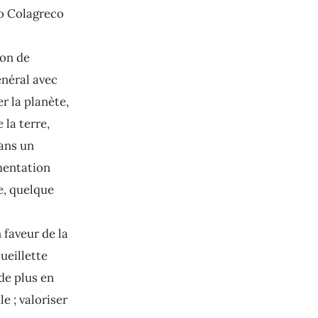
o Colagreco
ion de
énéral avec
r la planète,
 la terre,
dans un
imentation
e, quelque
 faveur de la
ueillette
de plus en
e ; valoriser