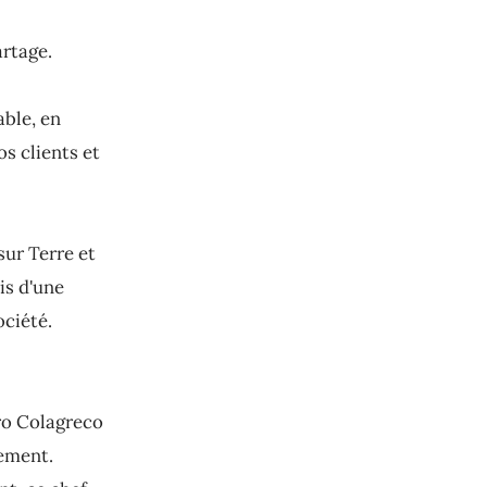
artage.
able, en
s clients et
sur Terre et
is d'une
ciété.
ro Colagreco
nement.