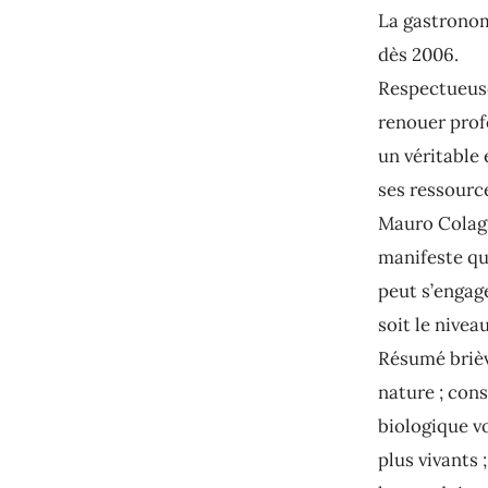
La gastronom
dès 2006.
Respectueuse
renouer prof
un véritable
ses ressource
Mauro Colagr
manifeste qu
peut s’engag
soit le nive
Résumé briève
nature ; cons
biologique v
plus vivants 