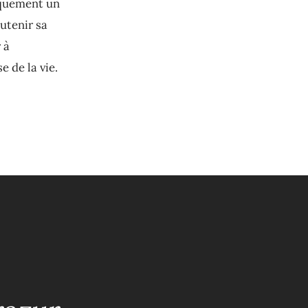
tiquement un
outenir sa
 à
 de la vie.