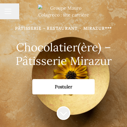
MENU CARRIÈRE
Partager la page
PÂTISSERIE - RESTAURANT
·
MIRAZUR***
Chocolatier(ère) –
Pâtisserie Mirazur
Postuler