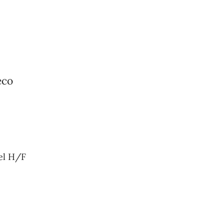
eco
el H/F