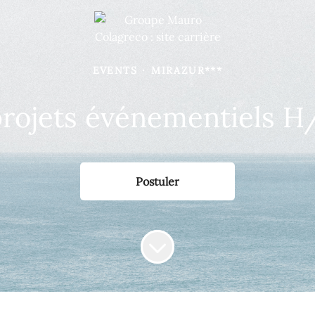
EVENTS
·
MIRAZUR***
rojets événementiels H
Postuler