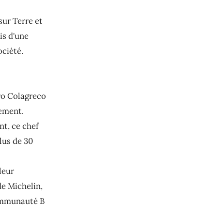
sur Terre et
is d'une
ciété.
ro Colagreco
nement.
t, ce chef
lus de 30
leur
de Michelin,
communauté B