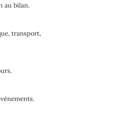
 au bilan.
que, transport,
ours.
 événements.