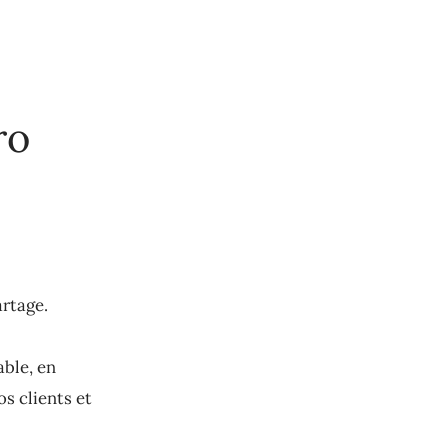
ro
artage.
able, en
s clients et