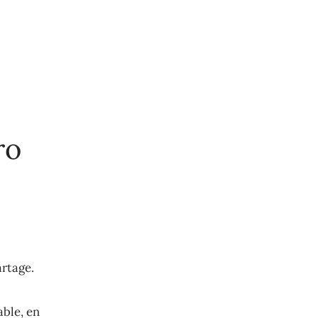
ro
artage.
able, en