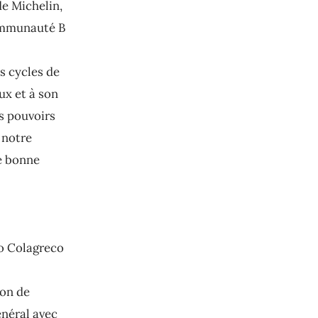
de Michelin,
communauté B
s cycles de
ux et à son
es pouvoirs
 notre
e bonne
o Colagreco
ion de
énéral avec