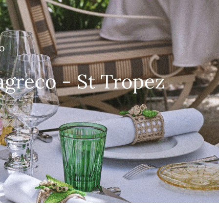
CO
greco - St Tropez