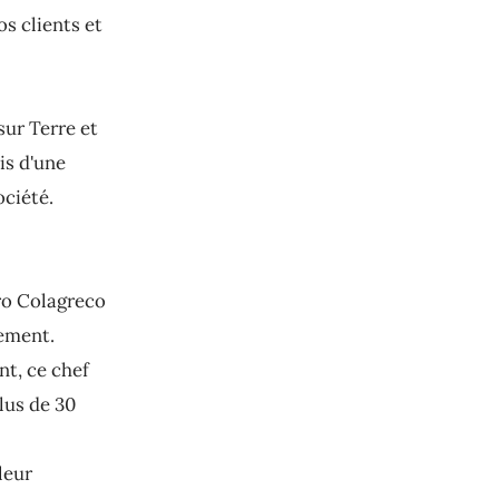
s clients et
sur Terre et
is d'une
ciété.
ro Colagreco
nement.
t, ce chef
lus de 30
leur