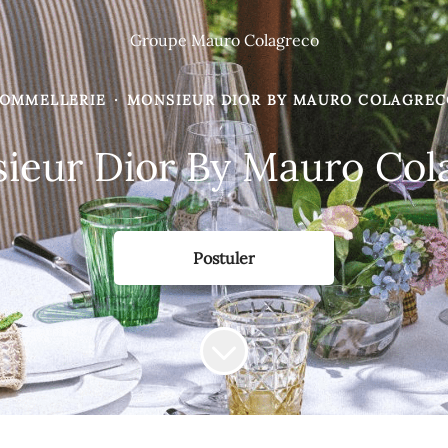
Groupe Mauro Colagreco
OMMELLERIE
·
MONSIEUR DIOR BY MAURO COLAGRE
ieur Dior By Mauro Cola
Postuler