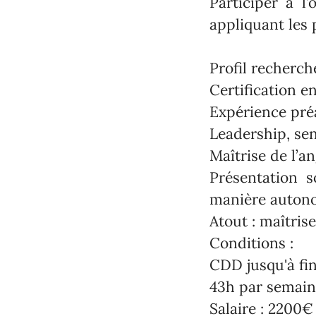
Participer à l’
appliquant les 
Profil recherché
Certification e
Expérience pré
Leadership, sen
Maîtrise de l’a
Présentation s
manière auton
Atout : maîtris
Conditions :
CDD jusqu'à fi
43h par semai
Salaire : 2200€