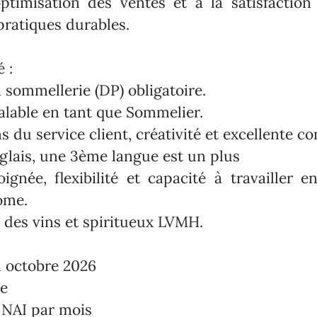
optimisation des ventes et à la satisfaction
pratiques durables.
 :
n sommellerie (DP) obligatoire.
alable en tant que Sommelier.
s du service client, créativité et excellente 
nglais, une 3ème langue est un plus
oignée, flexibilité et capacité à travailler 
ome.
e des vins et spiritueux LVMH.
n octobre 2026
ne
 NAI par mois