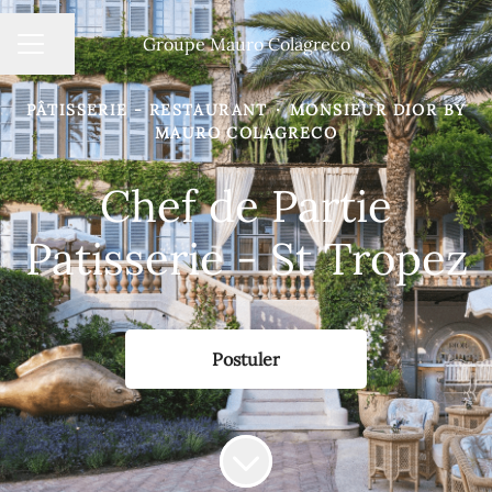
Groupe Mauro Colagreco
MENU CARRIÈRE
Partager la page
PÂTISSERIE - RESTAURANT
·
MONSIEUR DIOR BY
MAURO COLAGRECO
Chef de Partie
Patisserie - St Tropez
Postuler