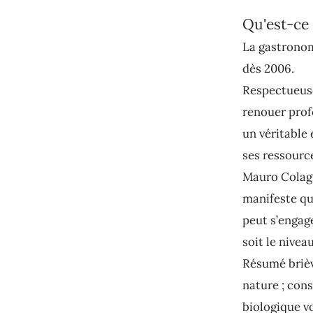
Qu'est-ce 
La gastronom
dès 2006.
Respectueuse
renouer prof
un véritable
ses ressource
Mauro Colagr
manifeste qu
peut s’engag
soit le nive
Résumé briève
nature ; cons
biologique v