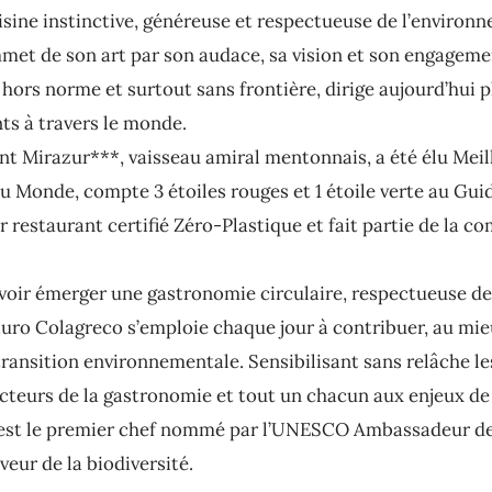
isine instinctive, généreuse et respectueuse de l’environ
et de son art par son audace, sa vision et son engagemen
hors norme et surtout sans frontière, dirige aujourd’hui p
ts à travers le monde.
nt Mirazur***, vaisseau amiral mentonnais, a été élu Meil
u Monde, compte 3 étoiles rouges et 1 étoile verte au Gui
r restaurant certifié Zéro-Plastique et fait partie de la 
voir émerger une gastronomie circulaire, respectueuse de
auro Colagreco s’emploie chaque jour à contribuer, au mie
 transition environnementale. Sensibilisant sans relâche l
 acteurs de la gastronomie et tout un chacun aux enjeux de
 est le premier chef nommé par l’UNESCO Ambassadeur d
veur de la biodiversité.