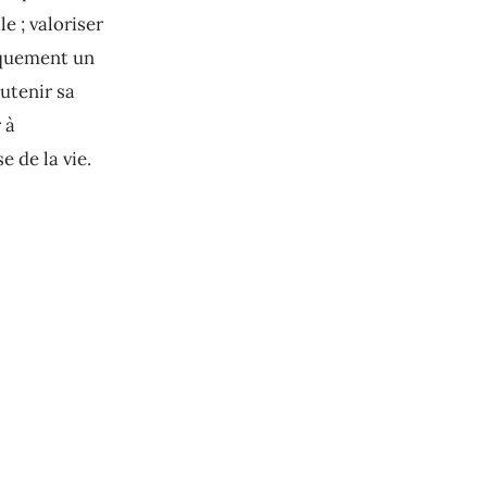
e ; valoriser
tiquement un
outenir sa
 à
 de la vie.