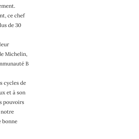
nement.
t, ce chef
lus de 30
leur
de Michelin,
communauté B
s cycles de
ux et à son
es pouvoirs
 notre
e bonne