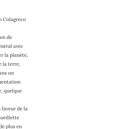
o Colagreco
ion de
énéral avec
r la planète,
 la terre,
dans un
imentation
e, quelque
 faveur de la
ueillette
de plus en