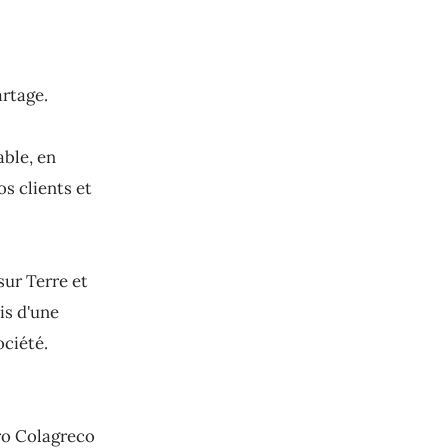
artage.
able, en
s clients et
sur Terre et
is d'une
ciété.
ro Colagreco